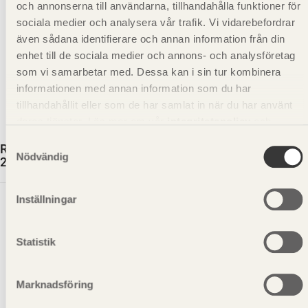
och annonserna till användarna, tillhandahålla funktioner för
sociala medier och analysera vår trafik. Vi vidarebefordrar
även sådana identifierare och annan information från din
enhet till de sociala medier och annons- och analysföretag
som vi samarbetar med. Dessa kan i sin tur kombinera
informationen med annan information som du har
tillhandahållit eller som de har samlat in när du har använt
deras tjänster. Läs mer om vår
integritetspolicy
och
kakpolicy
.
Samtyckesval
Rillad trall G4-2 Furu Tryckimpregnerad NTR AB Grön
Nödvändig
28x145
Inställningar
Statistik
Marknadsföring