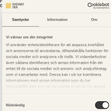
Handledare G4-2 Furu Tryckimpregnerad NTR AB
Grön 34X145
Samtycke
Information
Om
Vi värnar om din integritet
Vi använder enhetsidentifierare för att anpassa innehållet
och annonserna till användarna, tillhandahålla funktioner för
sociala medier och analysera vår trafik. Vi vidarebefordrar
även sådana identifierare och annan information från din
enhet till de sociala medier och annons- och analysföretag
som vi samarbetar med. Dessa kan i sin tur kombinera
informationen med annan information som du har
tillhandahållit eller som de har samlat in när du har använt
deras tjänster. Läs mer om vår
integritetspolicy
och
kakpolicy
.
Samtyckesval
Nödvändig