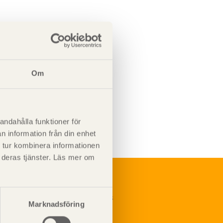
Om
andahålla funktioner för
n information från din enhet
 tur kombinera informationen
t deras tjänster. Läs mer om
renumerera på Svenskt Träs
Marknadsföring
nformationsutskick!