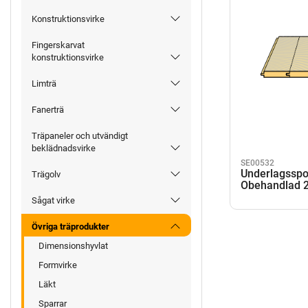
Konstruktionsvirke
Fingerskarvat
konstruktionsvirke
Limträ
Fanerträ
Träpaneler och utvändigt
beklädnadsvirke
SE00532
Underlagsspo
Trägolv
Obehandlad 
Sågat virke
Övriga träprodukter
Dimensionshyvlat
Formvirke
Läkt
Sparrar