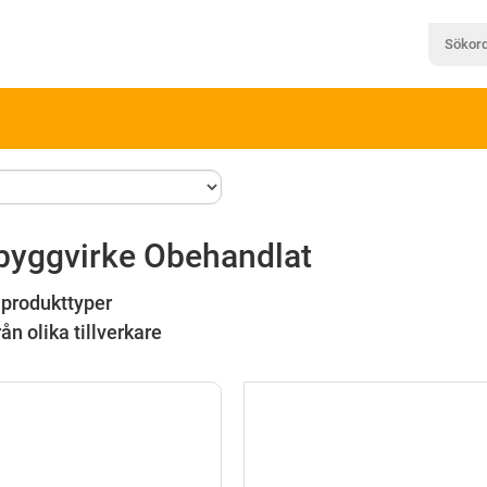
 byggvirke Obehandlat
 produkttyper
rån olika tillverkare