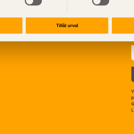
Tillåt urval
V
p
G
L