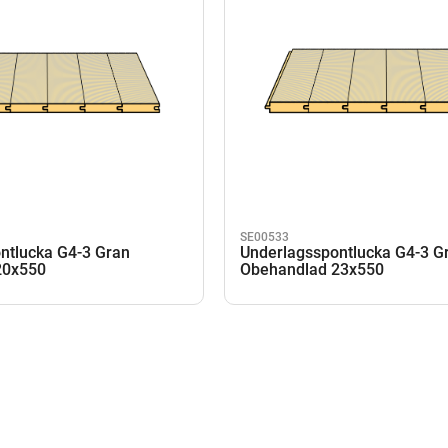
SE00533
ntlucka G4-3 Gran
Underlagsspontlucka G4-3 G
20x550
Obehandlad 23x550