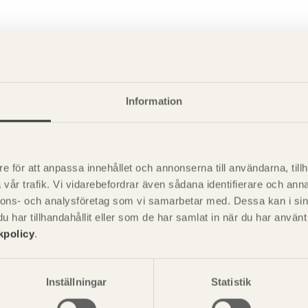
Information
e för att anpassa innehållet och annonserna till användarna, tillh
vår trafik. Vi vidarebefordrar även sådana identifierare och anna
nnons- och analysföretag som vi samarbetar med. Dessa kan i sin
har tillhandahållit eller som de har samlat in när du har använ
kpolicy
.
P
är svensk sågverksnärings
Inställningar
Statistik
i
t beskriva träprodukter och deras