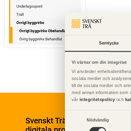
Underlagsspont
Trall
Övrigt byggvirke
Övrigt byggvirke Obehandlat
Övrig byggvirke Behandlat
Samtycke
Vi värnar om din integritet
Vi använder enhetsidentifierar
sociala medier och analysera 
till de sociala medier och a
med annan information som du 
vår
integritetspolicy
och
ka
Samtyckesval
Svenskt Träs Produktkatalog 
Nödvändig
digitala produktkatalog för at