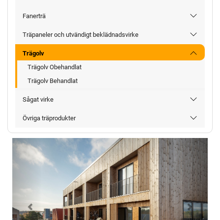
Fanerträ
Träpaneler och utvändigt beklädnadsvirke
Trägolv
Trägolv Obehandlat
Trägolv Behandlat
Sågat virke
Övriga träprodukter
Föregående
Nästa