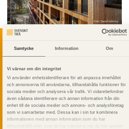
Samtycke
Information
Om
Svenskt Träs Produktkatalog är svensk
sågverksnärings digitala produktkatalog för att
beskriva träprodukter och deras unika
Vi värnar om din integritet
egenskaper.
Vi använder enhetsidentifierare för att anpassa innehållet
och annonserna till användarna, tillhandahålla funktioner för
Dela på
sociala medier och analysera vår trafik. Vi vidarebefordrar
även sådana identifierare och annan information från din
enhet till de sociala medier och annons- och analysföretag
som vi samarbetar med. Dessa kan i sin tur kombinera
informationen med annan information som du har
Prenumerera på Svenskt Träs
tillhandahållit eller som de har samlat in när du har använt
informationsutskick!