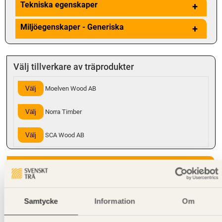
Tekniska egenskaper
+
Miljöegenskaper - Generiska
+
Välj tillverkare av träprodukter
Välj
Moelven Wood AB
Välj
Norra Timber
Välj
SCA Wood AB
Hanteringsinstruktioner
Giltighet
Samtycke
Information
Om
Svenskt Trä-id:
SE00209
Gäller från och med:
2024-10-07