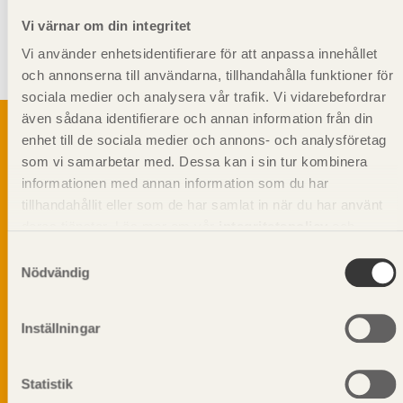
Vi värnar om din integritet
Kompletterande information
Vi använder enhetsidentifierare för att anpassa innehållet
och annonserna till användarna, tillhandahålla funktioner för
Stående montering rekommenderas
sociala medier och analysera vår trafik. Vi vidarebefordrar
även sådana identifierare och annan information från din
enhet till de sociala medier och annons- och analysföretag
som vi samarbetar med. Dessa kan i sin tur kombinera
Svenskt Träs Produktkatalog är svensk
informationen med annan information som du har
sågverksnärings digitala produktkatalog för att
tillhandahållit eller som de har samlat in när du har använt
beskriva träprodukter och deras unika
deras tjänster. Läs mer om vår
integritetspolicy
och
egenskaper.
kakpolicy
.
Samtyckesval
Nödvändig
Dela på
Inställningar
Statistik
Prenumerera på Svenskt Träs