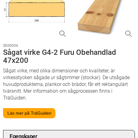
SE00056
Sågat virke G4-2 Furu Obehandlad
47x200
Sågat virke, med olika dimensioner och kvaliteter, är
virkesstycken sågade ur sågtimmer (stockar). De utsågade
huvudprodukterna, plankor och brädor, får ett rektangulärt
tvärsnitt. Mer information om sågprocessen finns i
TräGuiden.
Läs mer på TräGuiden
Egenskaper