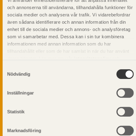
Vi använder enhetsidentifierare för att anpassa innehållet
och annonserna till användarna, tillhandahålla funktioner för
sociala medier och analysera vår trafik. Vi vidarebefordrar
även sådana identifierare och annan information från din
Svenskt Träs Produktkatalog är svensk
enhet till de sociala medier och annons- och analysföretag
sågverksnärings digitala produktkatalog för att
som vi samarbetar med. Dessa kan i sin tur kombinera
beskriva träprodukter och deras unika
informationen med annan information som du har
egenskaper.
tillhandahållit eller som de har samlat in när du har använt
deras tjänster. Läs mer om vår
integritetspolicy
och
Dela på
kakpolicy
.
Samtyckesval
Nödvändig
Inställningar
Prenumerera på Svenskt Träs
informationsutskick!
Statistik
Marknadsföring