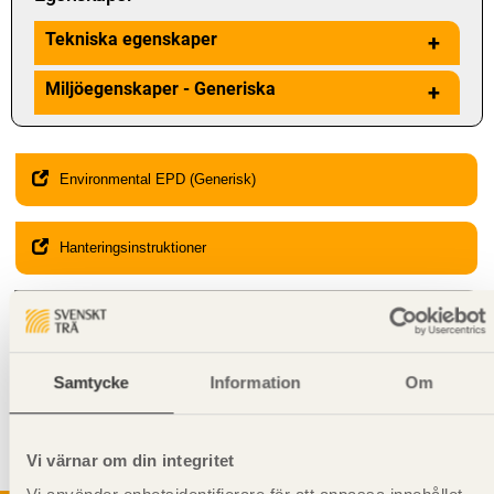
Tekniska egenskaper
+
Miljöegenskaper - Generiska
+
Environmental EPD (Generisk)
Hanteringsinstruktioner
Giltighet
Svenskt Trä-id:
SE00056
Gäller från och med:
2024-01-22
Samtycke
Information
Om
Kompletterande information
Vi värnar om din integritet
Får
inte
användas i
bärande
konstruktion.