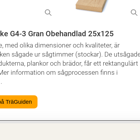
rke G4-3 Gran Obehandlad 25x125
e, med olika dimensioner och kvaliteter, är
cken sågade ur sågtimmer (stockar). De utsågad
kterna, plankor och brädor, får ett rektangulärt
 Mer information om sågprocessen finns i
.
på TräGuiden
er
a egenskaper