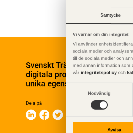
Miljöege
Samtycke
Vi värnar om din integritet
Vi använder enhetsidentifierar
sociala medier och analysera 
till de sociala medier och a
Svenskt Träs Produktkatalog 
med annan information som du 
digitala produktkatalog för at
vår
integritetspolicy
och
ka
unika egenskaper.
Samtyckesval
Nödvändig
Dela på
Avvisa