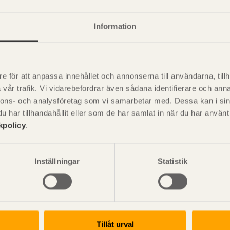
+
nskaper - Generiska
+
Information
e för att anpassa innehållet och annonserna till användarna, tillh
vår trafik. Vi vidarebefordrar även sådana identifierare och anna
nnons- och analysföretag som vi samarbetar med. Dessa kan i sin
P
är svensk sågverksnärings
har tillhandahållit eller som de har samlat in när du har använ
i
t beskriva träprodukter och deras
kpolicy
.
Inställningar
Statistik
Tillåt urval