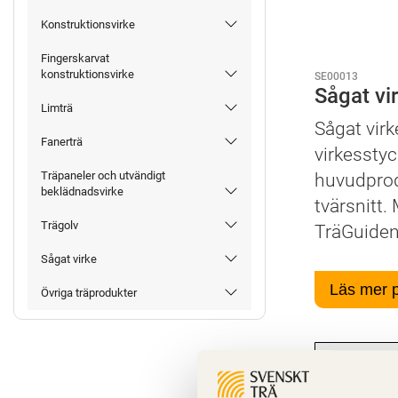
Konstruktionsvirke
Fingerskarvat
konstruktionsvirke
SE00013
Sågat vi
Limträ
Sågat virk
Fanerträ
virkessty
Träpaneler och utvändigt
huvudprodu
beklädnadsvirke
tvärsnitt.
Trägolv
TräGuiden
Sågat virke
Läs mer 
Övriga träprodukter
Egenskap
Teknisk