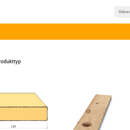
rodukttyp