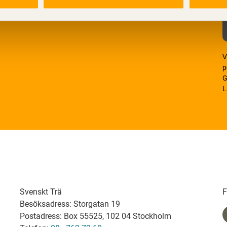
V
p
G
L
Svenskt Trä
F
Besöksadress: Storgatan 19
Postadress: Box 55525, 102 04 Stockholm