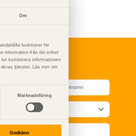
Om
andahålla funktioner för
n information från din enhet
 tur kombinera informationen
renumerera på Svenskt Träs
t deras tjänster. Läs mer om
nformationsutskick!
Marknadsföring
Godkänn