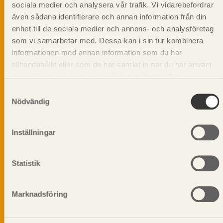
Svenskt Träs Produktkatalog är svensk
sociala medier och analysera vår trafik. Vi vidarebefordrar
sågverksnärings digitala produktkatalog för att
även sådana identifierare och annan information från din
beskriva träprodukter och deras unika
enhet till de sociala medier och annons- och analysföretag
egenskaper.
som vi samarbetar med. Dessa kan i sin tur kombinera
informationen med annan information som du har
tillhandahållit eller som de har samlat in när du har använt
Dela på
deras tjänster. Läs mer om vår
integritetspolicy
och
kakpolicy
.
Samtyckesval
Nödvändig
Prenumerera på Svenskt Träs
informationsutskick!
Inställningar
Statistik
Marknadsföring