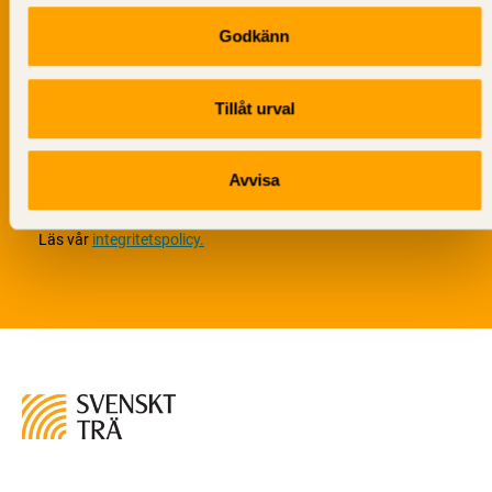
Godkänn
Tillåt urval
Vi värnar om personlig integritet vilket innebär att dina
Avvisa
personuppgifter alltid hanteras på ett ansvarsfullt sätt.
Genom att klicka på skicka lämnar du ditt samtycke.
Läs vår
integritetspolicy.