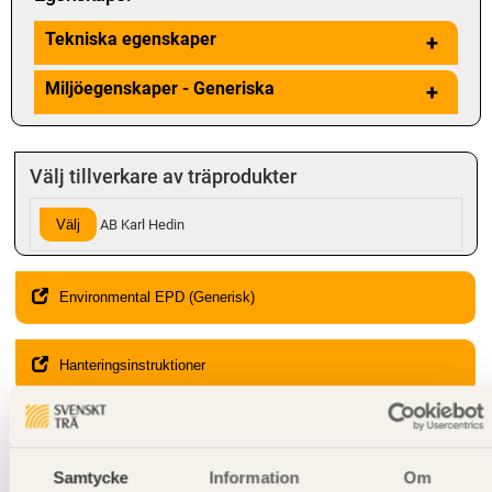
Tekniska egenskaper
+
Miljöegenskaper - Generiska
+
Välj tillverkare av träprodukter
Välj
AB Karl Hedin
Environmental EPD (Generisk)
Hanteringsinstruktioner
Giltighet
Svenskt Trä-id:
SE00111
Samtycke
Information
Om
Gäller från och med:
2024-08-01