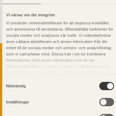
Kompletterande information
Vi värnar om din integritet
Får
inte
användas i
bärande
konstruktion. För bärande byggdelar
Vi använder enhetsidentifierare för att anpassa innehållet
används konstruktionsvirke.
och annonserna till användarna, tillhandahålla funktioner för
sociala medier och analysera vår trafik. Vi vidarebefordrar
Obehandlat konstruktionsvirke
även sådana identifierare och annan information från din
enhet till de sociala medier och annons- och analysföretag
som vi samarbetar med. Dessa kan i sin tur kombinera
informationen med annan information som du har
Svenskt Träs Produktkatalog är svensk
tillhandahållit eller som de har samlat in när du har använt
sågverksnärings digitala produktkatalog för att
deras tjänster. Läs mer om vår
integritetspolicy
och
beskriva träprodukter och deras unika
kakpolicy
.
Samtyckesval
egenskaper.
Nödvändig
Dela på
Inställningar