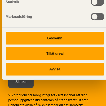
Statistik
Prenumerera på Svenskt Träs
informationsutskick!
Marknadsföring
Godkänn
Tillåt urval
Avvisa
Vi värnar om personlig integritet vilket innebär att dina
personuppgifter alltid hanteras på ett ansvarsfullt sätt.
Genom att klicka på skicka lämnar du ditt samtycke.