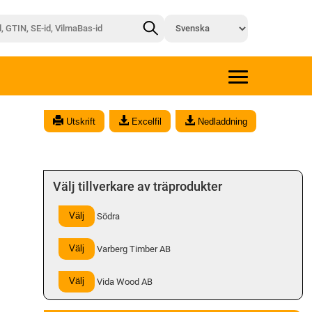
x
Utskrift
Excelfil
Nedladdning
Välj tillverkare av träprodukter
Välj
Södra
Välj
Varberg Timber AB
Välj
Vida Wood AB