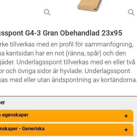
gsspont G4-3 Gran Obehandlad 23x95
rke tillverkas med en profil för sammanfogning,
a kantsidan har en not (ränna, spår) och den
jäder. Underlagsspont tillverkas med en eller två
dor och övriga sidor är hyvlade. Underlagsspont
rkas med eller utan ändspontning av kortändorna
er
a egenskaper
+
nskaper - Generiska
+