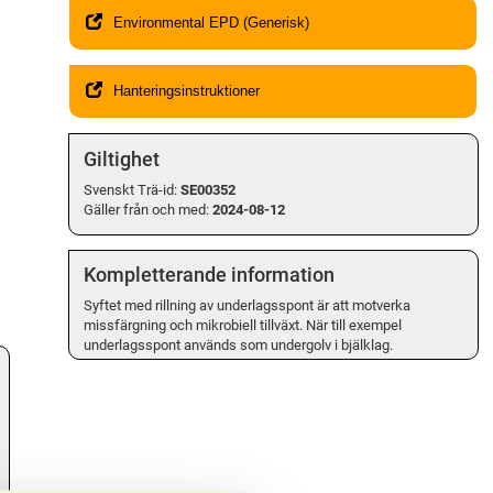
Environmental EPD (Generisk)
Hanteringsinstruktioner
Giltighet
Svenskt Trä-id:
SE00352
Gäller från och med:
2024-08-12
Kompletterande information
.
Syftet med rillning av underlagsspont är att motverka
missfärgning och mikrobiell tillväxt. När till exempel
underlagsspont används som undergolv i bjälklag.