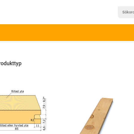
rodukttyp