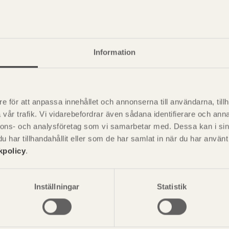
Information
e för att anpassa innehållet och annonserna till användarna, tillh
vår trafik. Vi vidarebefordrar även sådana identifierare och anna
nnons- och analysföretag som vi samarbetar med. Dessa kan i sin
har tillhandahållit eller som de har samlat in när du har använ
kpolicy
.
P
är svensk sågverksnärings
i
t beskriva träprodukter och deras
Inställningar
Statistik