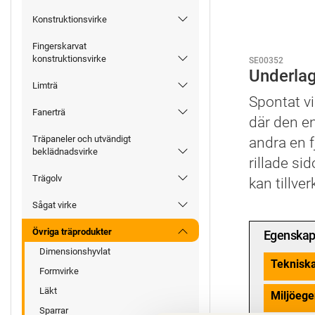
Konstruktionsvirke
Fingerskarvat
konstruktionsvirke
SE00352
Underla
Limträ
Spontat vi
Fanerträ
där den en
Träpaneler och utvändigt
andra en f
beklädnadsvirke
rillade si
Trägolv
kan tillve
Sågat virke
Övriga träprodukter
Egenskap
Dimensionshyvlat
Teknisk
Formvirke
Läkt
Miljöege
Sparrar