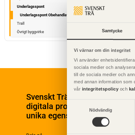
Underlagsspont
Underlagsspont Obehandlat
Trall
Samtycke
Övrigt byggvirke
Vi värnar om din integritet
Vi använder enhetsidentifierar
sociala medier och analysera 
till de sociala medier och a
med annan information som du 
vår
integritetspolicy
och
ka
Svenskt Träs Produktkatalog 
Samtyckesval
digitala produktkatalog för at
Nödvändig
unika egenskaper.