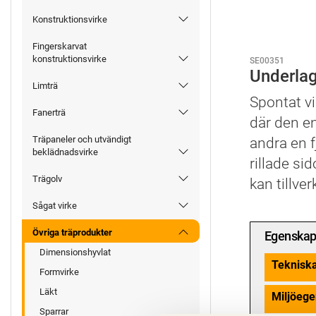
Konstruktionsvirke
Fingerskarvat
konstruktionsvirke
SE00351
Underla
Limträ
Spontat vi
Fanerträ
där den en
Träpaneler och utvändigt
andra en f
beklädnadsvirke
rillade si
Trägolv
kan tillve
Sågat virke
Övriga träprodukter
Egenskap
Dimensionshyvlat
Teknisk
Formvirke
Läkt
Miljöege
Sparrar