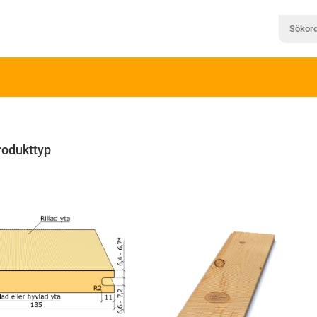
rodukttyp