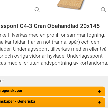
gsspont G4-3 Gran Obehandlad 20x145
rke tillverkas med en profil för sammanfogning,
a kantsidan har en not (ränna, spår) och den
jäder. Underlagsspont tillverkas med en eller två
dor och övriga sidor är hyvlade. Underlagsspont
rkas med eller utan ändspontning av kortändorna
er
a egenskaper
+
nskaper - Generiska
+