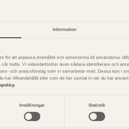
Information
e för att anpassa innehållet och annonserna till användarna, tillh
vår trafik. Vi vidarebefordrar även sådana identifierare och anna
nnons- och analysföretag som vi samarbetar med. Dessa kan i sin
har tillhandahållit eller som de har samlat in när du har använ
kpolicy
.
P
är svensk sågverksnärings
i
t beskriva träprodukter och deras
Inställningar
Statistik