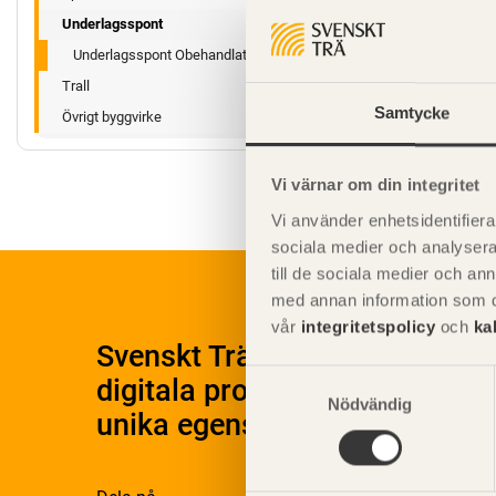
Underlagsspont
Underlagsspont Obehandlat
Trall
Samtycke
Övrigt byggvirke
Vi värnar om din integritet
Vi använder enhetsidentifierar
sociala medier och analysera 
till de sociala medier och a
med annan information som du 
vår
integritetspolicy
och
ka
Svenskt Träs Produktkatalog 
Samtyckesval
digitala produktkatalog för at
Nödvändig
unika egenskaper.