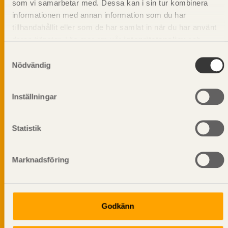
som vi samarbetar med. Dessa kan i sin tur kombinera
informationen med annan information som du har
tillhandahållit eller som de har samlat in när du har använt
deras tjänster. Läs mer om vår
integritetspolicy
och
Prenumerera på Svenskt Träs
kakpolicy
.
Samtyckesval
informationsutskick!
Nödvändig
Inställningar
Statistik
Marknadsföring
Godkänn