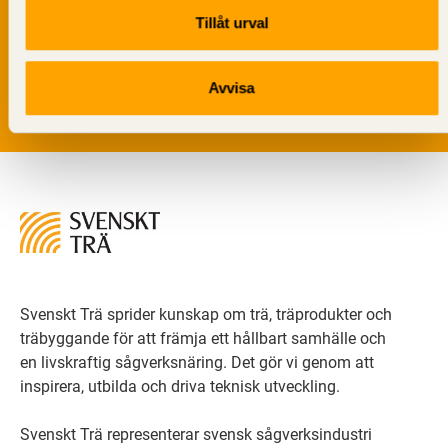
Vi värnar om personlig integritet vilket innebär att dina
Tillåt urval
personuppgifter alltid hanteras på ett ansvarsfullt sätt.
Genom att klicka på skicka lämnar du ditt samtycke.
Läs vår
integritetspolicy.
Avvisa
Svenskt Trä sprider kunskap om trä, träprodukter och
träbyggande för att främja ett hållbart samhälle och
en livskraftig sågverksnäring. Det gör vi genom att
inspirera, utbilda och driva teknisk utveckling.
Svenskt Trä representerar svensk sågverksindustri