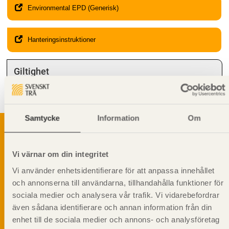
Environmental EPD (Generisk)
Hanteringsinstruktioner
Giltighet
Svenskt Trä-id:
SE00630
Gäller från och med:
2025-03-03
Samtycke
Information
Om
Vi värnar om din integritet
Svenskt Träs Produktkatalog är svensk
sågverksnärings digitala produktkatalog för att
Vi använder enhetsidentifierare för att anpassa innehållet
beskriva träprodukter och deras unika
och annonserna till användarna, tillhandahålla funktioner för
egenskaper.
sociala medier och analysera vår trafik. Vi vidarebefordrar
även sådana identifierare och annan information från din
enhet till de sociala medier och annons- och analysföretag
Dela på