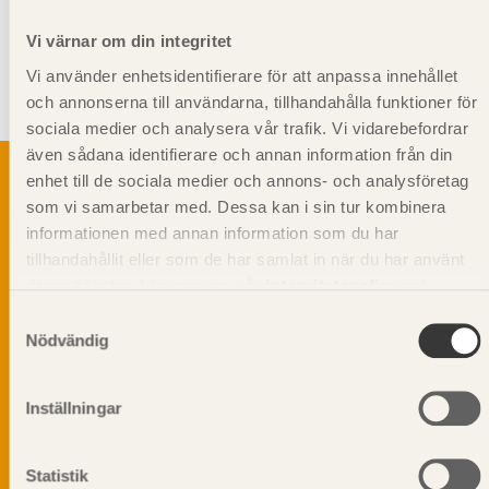
Vi värnar om din integritet
Giltighet
Vi använder enhetsidentifierare för att anpassa innehållet
Svenskt Trä-id:
SE00331
och annonserna till användarna, tillhandahålla funktioner för
Gäller från och med:
2024-08-15
sociala medier och analysera vår trafik. Vi vidarebefordrar
även sådana identifierare och annan information från din
enhet till de sociala medier och annons- och analysföretag
som vi samarbetar med. Dessa kan i sin tur kombinera
informationen med annan information som du har
Svenskt Träs Produktkatalog är svensk
tillhandahållit eller som de har samlat in när du har använt
sågverksnärings digitala produktkatalog för att
beskriva träprodukter och deras unika
deras tjänster. Läs mer om vår
integritetspolicy
och
egenskaper.
kakpolicy
.
Samtyckesval
Nödvändig
Dela på
Inställningar
Statistik