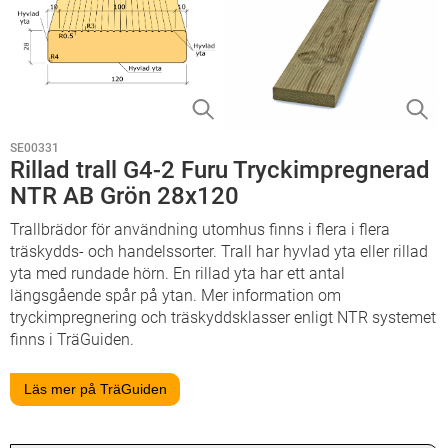
SE00331
Rillad trall G4-2 Furu Tryckimpregnerad
NTR AB Grön 28x120
Trallbrädor för användning utomhus finns i flera i flera
träskydds- och handelssorter. Trall har hyvlad yta eller rillad
yta med rundade hörn. En rillad yta har ett antal
längsgående spår på ytan. Mer information om
tryckimpregnering och träskyddsklasser enligt NTR systemet
finns i TräGuiden.
Läs mer på TräGuiden