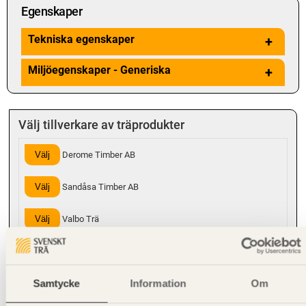
Egenskaper
Tekniska egenskaper
+
Miljöegenskaper - Generiska
+
Välj tillverkare av träprodukter
Välj
Derome Timber AB
Välj
Sandåsa Timber AB
Välj
Valbo Trä
Välj
Varberg Timber AB
Samtycke
Information
Om
Hanteringsinstruktioner