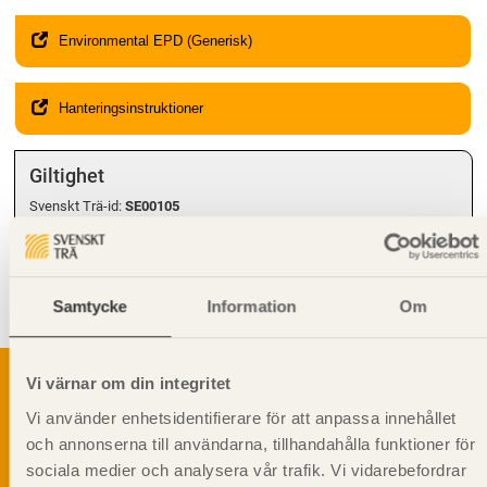
Environmental EPD (Generisk)
Hanteringsinstruktioner
Giltighet
Svenskt Trä-id:
SE00105
Gäller från och med:
2024-08-12
Kompletterande information
Samtycke
Information
Om
Får
inte
användas i
bärande
konstruktion.
Vi värnar om din integritet
Vi använder enhetsidentifierare för att anpassa innehållet
och annonserna till användarna, tillhandahålla funktioner för
Svenskt Träs Produktkatalog är svensk
sågverksnärings digitala produktkatalog för att
sociala medier och analysera vår trafik. Vi vidarebefordrar