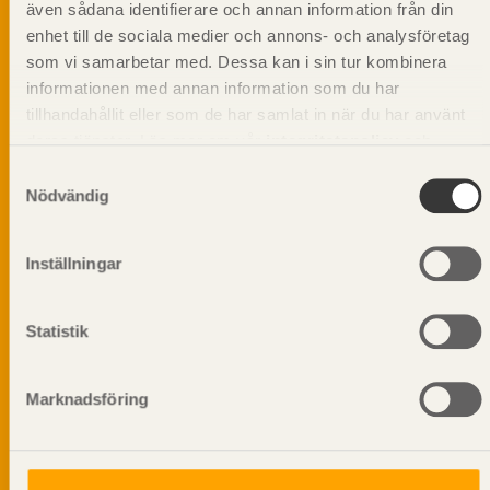
beskriva träprodukter och deras unika
även sådana identifierare och annan information från din
egenskaper.
enhet till de sociala medier och annons- och analysföretag
som vi samarbetar med. Dessa kan i sin tur kombinera
informationen med annan information som du har
Dela på
tillhandahållit eller som de har samlat in när du har använt
deras tjänster. Läs mer om vår
integritetspolicy
och
kakpolicy
.
Samtyckesval
Nödvändig
Prenumerera på Svenskt Träs
informationsutskick!
Inställningar
Statistik
Marknadsföring