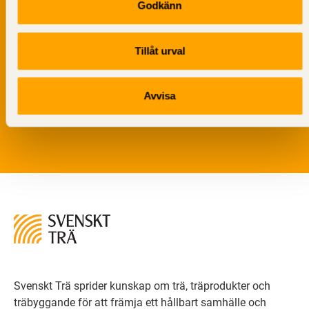
Godkänn
Tillåt urval
Vi värnar om personlig integritet vilket innebär att dina
personuppgifter alltid hanteras på ett ansvarsfullt sätt.
Avvisa
Genom att klicka på skicka lämnar du ditt samtycke.
Läs vår
integritetspolicy.
Svenskt Trä sprider kunskap om trä, träprodukter och
träbyggande för att främja ett hållbart samhälle och