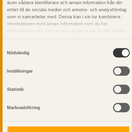
beskriva träprodukter och deras unika
även sådana identifierare och annan information från din
egenskaper.
enhet till de sociala medier och annons- och analysföretag
som vi samarbetar med. Dessa kan i sin tur kombinera
informationen med annan information som du har
Dela på
tillhandahållit eller som de har samlat in när du har använt
deras tjänster. Läs mer om vår
integritetspolicy
och
kakpolicy
.
Samtyckesval
Nödvändig
Prenumerera på Svenskt Träs
informationsutskick!
Inställningar
Statistik
Marknadsföring