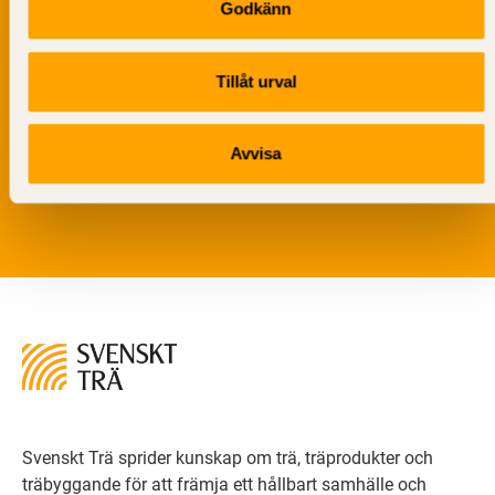
Godkänn
Tillåt urval
Vi värnar om personlig integritet vilket innebär att dina
personuppgifter alltid hanteras på ett ansvarsfullt sätt.
Avvisa
Genom att klicka på skicka lämnar du ditt samtycke.
Läs vår
integritetspolicy.
Svenskt Trä sprider kunskap om trä, träprodukter och
träbyggande för att främja ett hållbart samhälle och