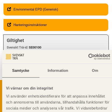
Environmental EPD (Generisk)
Hanteringsinstruktioner
Giltighet
Svenskt Trä-id:
SE00100
Gäller från och med:
2024-08-12
Kompletterande information
Samtycke
Information
Om
Får
inte
användas i
bärande
konstruktion.
Vi värnar om din integritet
Vi använder enhetsidentifierare för att anpassa innehållet
och annonserna till användarna, tillhandahålla funktioner för
Svenskt Träs Produktkatalog är svensk
sågverksnärings digitala produktkatalog för att
sociala medier och analysera vår trafik. Vi vidarebefordrar