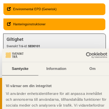
Environmental EPD (Generisk)
Hanteringsinstruktioner
Giltighet
Svenskt Trä-id:
SE00101
Gäller från och med:
2024-08-12
Kompletterande information
Samtycke
Information
Om
Får
inte
användas i
bärande
konstruktion.
Vi värnar om din integritet
Vi använder enhetsidentifierare för att anpassa innehållet
och annonserna till användarna, tillhandahålla funktioner för
Svenskt Träs Produktkatalog är svensk
sågverksnärings digitala produktkatalog för att
sociala medier och analysera vår trafik. Vi vidarebefordrar