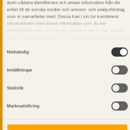
beskriva träprodukter och deras unika
även sådana identifierare och annan information från din
egenskaper.
enhet till de sociala medier och annons- och analysföretag
som vi samarbetar med. Dessa kan i sin tur kombinera
informationen med annan information som du har
Dela på
tillhandahållit eller som de har samlat in när du har använt
deras tjänster. Läs mer om vår
integritetspolicy
och
kakpolicy
.
Samtyckesval
Nödvändig
Prenumerera på Svenskt Träs
informationsutskick!
Inställningar
Statistik
Marknadsföring