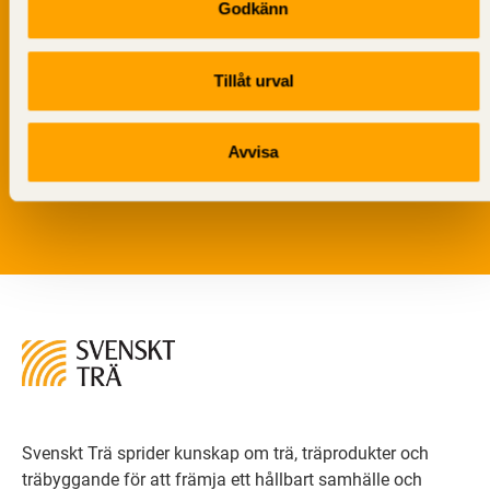
Godkänn
Tillåt urval
Vi värnar om personlig integritet vilket innebär att dina
personuppgifter alltid hanteras på ett ansvarsfullt sätt.
Avvisa
Genom att klicka på skicka lämnar du ditt samtycke.
Läs vår
integritetspolicy.
Svenskt Trä sprider kunskap om trä, träprodukter och
träbyggande för att främja ett hållbart samhälle och