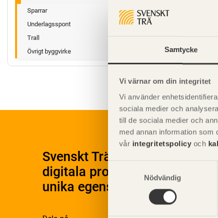
Sparrar
Underlagsspont
Trall
Samtycke
Övrigt byggvirke
Vi värnar om din integritet
Vi använder enhetsidentifierar
sociala medier och analysera 
till de sociala medier och a
med annan information som du 
vår
integritetspolicy
och
ka
Svenskt Träs Produktkatalog 
Samtyckesval
digitala produktkatalog för at
Nödvändig
unika egenskaper.