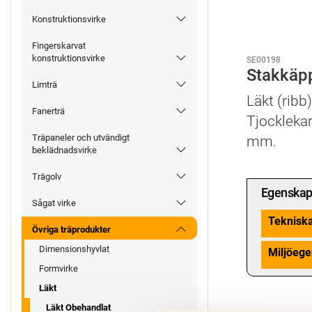
Konstruktionsvirke
Fingerskarvat
konstruktionsvirke
SE00198
Stakkäp
Limträ
Läkt (ribb
Fanerträ
Tjockleka
Träpaneler och utvändigt
mm.
beklädnadsvirke
Trägolv
Egenskap
Sågat virke
Teknisk
Övriga träprodukter
Dimensionshyvlat
Miljöege
Formvirke
Läkt
Läkt Obehandlat