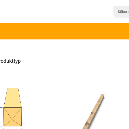
rodukttyp