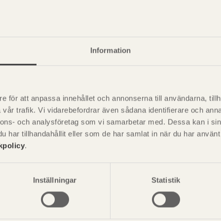
Information
e för att anpassa innehållet och annonserna till användarna, tillh
vår trafik. Vi vidarebefordrar även sådana identifierare och anna
nnons- och analysföretag som vi samarbetar med. Dessa kan i sin
har tillhandahållit eller som de har samlat in när du har använ
kpolicy
.
P
är svensk sågverksnärings
i
t beskriva träprodukter och deras
Inställningar
Statistik