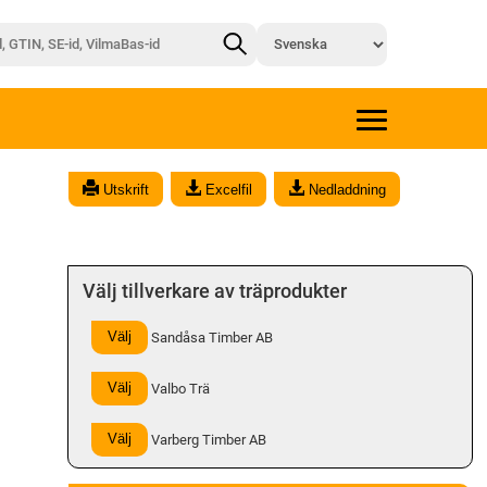
x
Utskrift
Excelfil
Nedladdning
Välj tillverkare av träprodukter
Välj
Sandåsa Timber AB
Välj
Valbo Trä
Välj
Varberg Timber AB