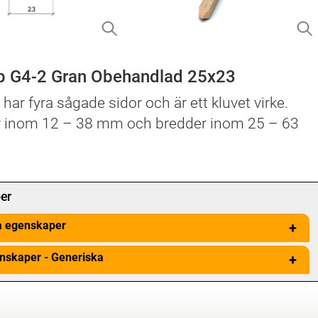
p G4-2 Gran Obehandlad 25x23
) har fyra sågade sidor och är ett kluvet virke.
r inom 12 – 38 mm och bredder inom 25 – 63
er
a egenskaper
+
nskaper - Generiska
+