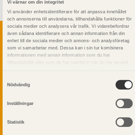
Vi värnar om din integritet
Svenskt Trä-id:
SE00199
Gäller från och med:
2024-08-12
Vi använder enhetsidentifierare för att anpassa innehållet
och annonserna till användarna, tillhandahålla funktioner för
sociala medier och analysera vår trafik. Vi vidarebefordrar
även sådana identifierare och annan information från din
enhet till de sociala medier och annons- och analysföretag
Svenskt Träs Produktkatalog är svensk
som vi samarbetar med. Dessa kan i sin tur kombinera
sågverksnärings digitala produktkatalog för att
informationen med annan information som du har
beskriva träprodukter och deras unika
tillhandahållit eller som de har samlat in när du har använt
egenskaper.
deras tjänster. Läs mer om vår
integritetspolicy
och
kakpolicy
.
Samtyckesval
Dela på
Nödvändig
Inställningar
Prenumerera på Svenskt Träs
Statistik
informationsutskick!