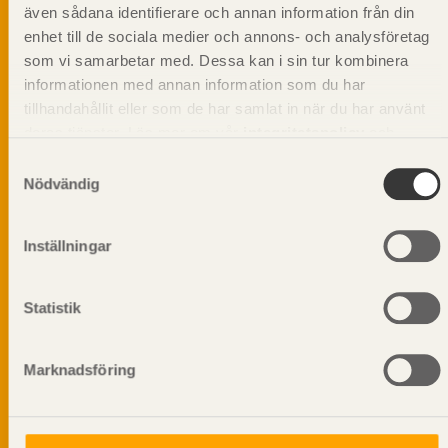
beskriva träprodukter och deras unika
även sådana identifierare och annan information från din
egenskaper.
enhet till de sociala medier och annons- och analysföretag
som vi samarbetar med. Dessa kan i sin tur kombinera
informationen med annan information som du har
Dela på
tillhandahållit eller som de har samlat in när du har använt
deras tjänster. Läs mer om vår
integritetspolicy
och
kakpolicy
.
Samtyckesval
Nödvändig
Prenumerera på Svenskt Träs
informationsutskick!
Inställningar
Statistik
Marknadsföring