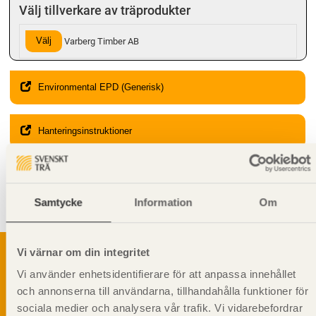
Välj tillverkare av träprodukter
Välj
Varberg Timber AB
Environmental EPD (Generisk)
Hanteringsinstruktioner
Giltighet
Svenskt Trä-id:
SE00197
Samtycke
Information
Om
Gäller från och med:
2024-08-12
Vi värnar om din integritet
Vi använder enhetsidentifierare för att anpassa innehållet
och annonserna till användarna, tillhandahålla funktioner för
Svenskt Träs Produktkatalog är svensk
sociala medier och analysera vår trafik. Vi vidarebefordrar
sågverksnärings digitala produktkatalog för att