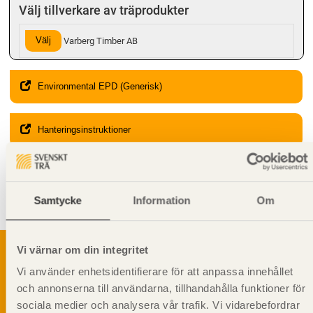
Välj tillverkare av träprodukter
Välj
Varberg Timber AB
Environmental EPD (Generisk)
Hanteringsinstruktioner
Giltighet
Svenskt Trä-id:
SE00197
Samtycke
Information
Om
Gäller från och med:
2024-08-12
Vi värnar om din integritet
Vi använder enhetsidentifierare för att anpassa innehållet
och annonserna till användarna, tillhandahålla funktioner för
Svenskt Träs Produktkatalog är svensk
sociala medier och analysera vår trafik. Vi vidarebefordrar
sågverksnärings digitala produktkatalog för att