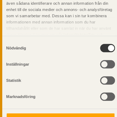
beskriva träprodukter och deras unika
även sådana identifierare och annan information från din
egenskaper.
enhet till de sociala medier och annons- och analysföretag
som vi samarbetar med. Dessa kan i sin tur kombinera
informationen med annan information som du har
Dela på
tillhandahållit eller som de har samlat in när du har använt
deras tjänster. Läs mer om vår
integritetspolicy
och
kakpolicy
.
Samtyckesval
Nödvändig
Prenumerera på Svenskt Träs
informationsutskick!
Inställningar
Statistik
Marknadsföring