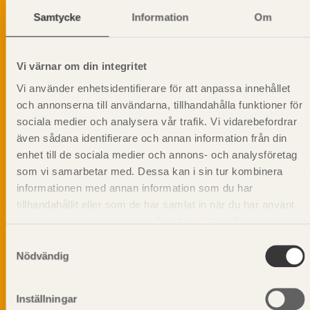
Samtycke
Information
Om
Dela på
Vi värnar om din integritet
Vi använder enhetsidentifierare för att anpassa innehållet
Prenumerera på Svenskt Träs
och annonserna till användarna, tillhandahålla funktioner för
informationsutskick!
sociala medier och analysera vår trafik. Vi vidarebefordrar
även sådana identifierare och annan information från din
enhet till de sociala medier och annons- och analysföretag
som vi samarbetar med. Dessa kan i sin tur kombinera
informationen med annan information som du har
tillhandahållit eller som de har samlat in när du har använt
deras tjänster. Läs mer om vår
integritetspolicy
och
kakpolicy
.
Samtyckesval
Nödvändig
Inställningar