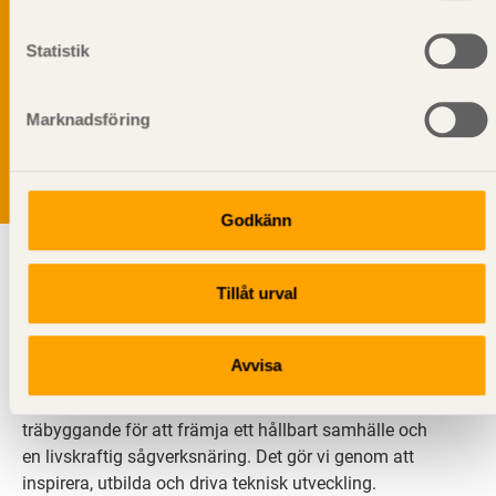
Statistik
Vi värnar om personlig integritet vilket innebär att dina
personuppgifter alltid hanteras på ett ansvarsfullt sätt.
Genom att klicka på skicka lämnar du ditt samtycke.
Marknadsföring
Läs vår
integritetspolicy.
Godkänn
Tillåt urval
Avvisa
Svenskt Trä sprider kunskap om trä, träprodukter och
träbyggande för att främja ett hållbart samhälle och
en livskraftig sågverksnäring. Det gör vi genom att
inspirera, utbilda och driva teknisk utveckling.