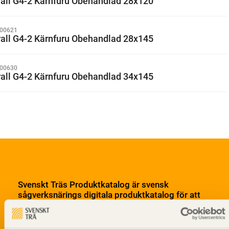
rall G4-2 Kärnfuru Obehandlad 28x120
00621
rall G4-2 Kärnfuru Obehandlad 28x145
00630
rall G4-2 Kärnfuru Obehandlad 34x145
Svenskt Träs Produktkatalog är svensk
sågverksnärings digitala produktkatalog för att
beskriva träprodukter och deras unika
egenskaper.