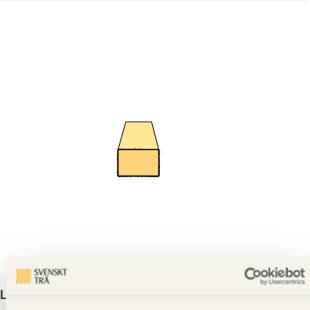
Läkt G4-2 Furu Obehandlad 25x38