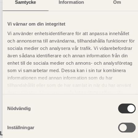
Samtycke
Information
Om
Vi värnar om din integritet
Vi använder enhetsidentifierare för att anpassa innehållet
och annonserna till användarna, tillhandahålla funktioner för
sociala medier och analysera vår trafik. Vi vidarebefordrar
även sådana identifierare och annan information från din
enhet till de sociala medier och annons- och analysföretag
som vi samarbetar med. Dessa kan i sin tur kombinera
informationen med annan information som du har
tillhandahållit eller som de har samlat in när du har använt
deras tjänster. Läs mer om vår
integritetspolicy
och
kakpolicy
.
Samtyckesval
Nödvändig
Inställningar
Läkt G4-2 Gran Obehandlad 25x38